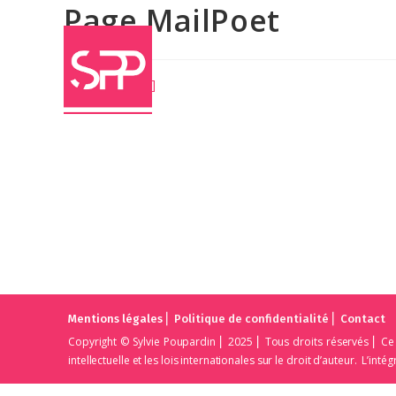
Page MailPoet
[mailpoet_page]
⎜
⎜
Mentions légales
Politique de confidentialité
Contact
Copyright © Sylvie Poupardin ⎜ 2025 ⎜ Tous droits réservés ⎜ Ce
intellectuelle et les lois internationales sur le droit d’auteur. L’int