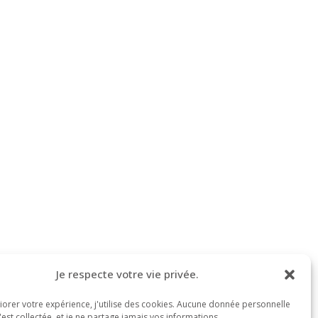
Je respecte votre vie privée.
orer votre expérience, j'utilise des cookies. Aucune donnée personnelle
'est collectée, et je ne partage jamais vos informations.