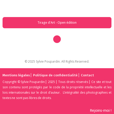
Tirage d'Art - Open édition
© 2025 Sylvie Poupardin. All Rights Reserved.
⎜
⎜
Mentions légales
Politique de confidentialité
Contact
Copyright © Sylvie Poupardin ⎜ 2025 ⎜ Tous droits réservés ⎜ Ce site et tout
son contenu sont protégés par le code de la propriété intellectuelle et les
lois internationales sur le droit d’auteur. L’intégralité des photographies et
textes ne sont pas libres de droits.
Rejoins-moi !